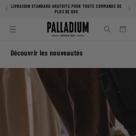
Ignorer et
passer au
Paiement en 3x (sans frais) avec ALMA
contenu
Panier
Découvrir les nouveautés