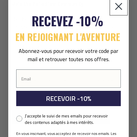
Join the Palladium Community
RECEVEZ -10%
Be the first to know about new product. By
clicking on “Sign Up”, you agree to receive
EN REJOIGNANT L'AVENTURE
marketing emails and have read and agree to
Palladium's
Abonnez-vous pour recevoir votre code par
Privacy
mail et retrouver toutes nos offres.
et
la politique concernant les conditions générales de
vente
RECEVOIR -10%
.
Pixel consent
J'accepte le suivi de mes emails pour recevoir
S'inscrire
des contenus adaptés à mes intérêts.
Pixel consent
J'accepte le suivi de mes emails pour
En vous inscrivant, vous acceptez de recevoir nos emails. Les
recevoir des contenus adaptés à mes